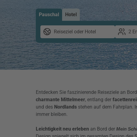
Pauschal
Hotel
Reiseziel oder Hotel
2 E
Entdecken Sie faszinierende Reiseziele an Bor
charmante Mittelmeer
, entlang der
facettenre
und des
Nordlands
stehen auf dem Fahrplan. I
immer bleiben.
Leichtigkeit neu erleben
an Bord der
Mein Schi
Design spiegelt sich im gesamten Design des S