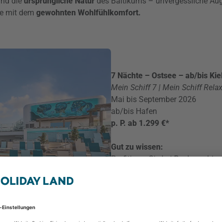
und die
ursprüngliche Natur
des Baltikums – unvergessliche Auge
se mit dem
gewohnten Wohlfühlkomfort.
7 Nächte – Ostsee – ab/bis Kie
Mein Schiff 7 | Mein Schiff Rela
Mai bis September 2026
ab/bis Hafen
p. P. ab 1.299 €*
Gut zu wissen:
Profitieren Sie bei Buchung bis
Ermäßigung von
150 € p. P.