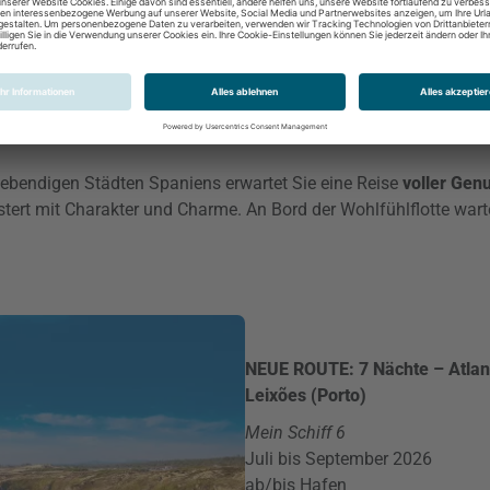
etropolen und Meeresrauschen –
lebendigen Städten Spaniens erwartet Sie eine Reise
voller Gen
istert mit Charakter und Charme. An Bord der Wohlfühlflotte war
NEUE ROUTE: 7 Nächte – Atlant
Leixões (Porto)
Mein Schiff 6
Juli bis September 2026
ab/bis Hafen