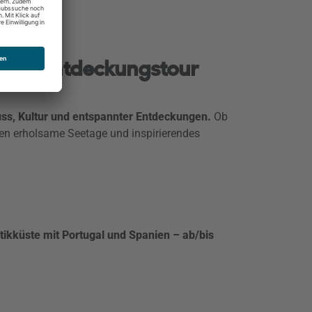
 auf Entdeckungstour
uss, Kultur und entspannter Entdeckungen.
Ob
ten erholsame Seetage und inspirierendes
ikküste mit Portugal und Spanien – ab/bis