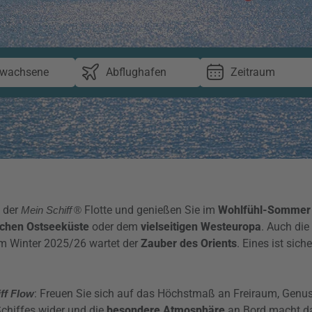
rwachsene
Abflughafen
Zeitraum
d der
Flotte und genießen Sie im
Wohlfühl-Sommer
Mein Schiff
®
ichen Ostseeküste
oder dem
vielseitigen Westeuropa
. Auch die
m Winter 2025/26 wartet der
Zauber des Orients
. Eines ist sich
: Freuen Sie sich auf das Höchstmaß an Freiraum, Genus
ff
Flow
chiffes wider und die
besondere Atmosphäre
an Bord macht da