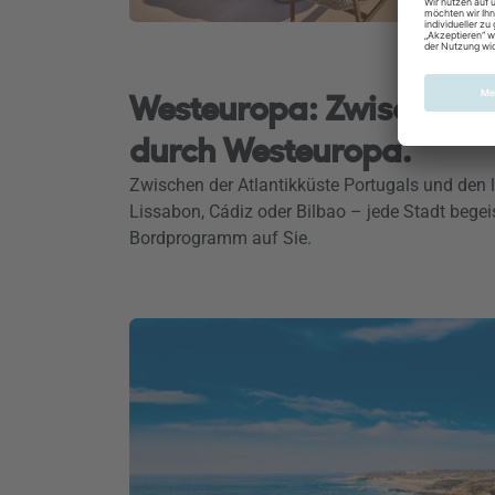
Westeuropa: Zwischen M
durch Westeuropa.
Zwischen der Atlantikküste Portugals und den 
Lissabon, Cádiz oder Bilbao – jede Stadt bege
Bordprogramm auf Sie.