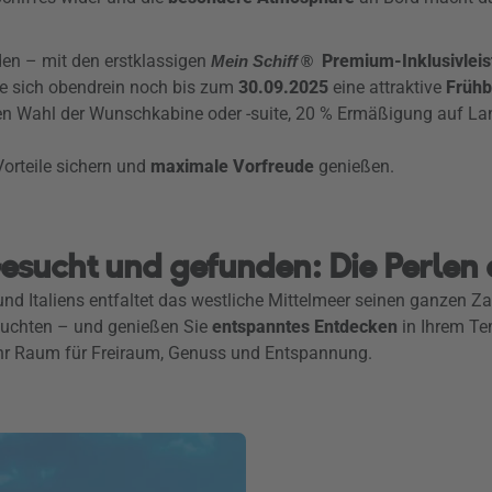
den – mit den erstklassigen
Premium-Inklusivlei
Mein Schiff
®
Sie sich obendrein noch bis zum
30.09.2025
eine attraktive
Früh
eien Wahl der Wunschkabine oder -suite, 20 % Ermäßigung auf L
Vorteile sichern und
maximale Vorfreude
genießen.
Gesucht und gefunden: Die Perlen 
nd Italiens entfaltet das westliche Mittelmeer seinen ganzen Z
 Buchten – und genießen Sie
entspanntes Entdecken
in Ihrem Te
hr Raum für Freiraum, Genuss und Entspannung.