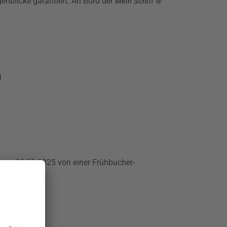
nblicke garantiert. An Bord der
Mein Schiff
®
l
x
 zum 30.09.2025 von einer Frühbucher-